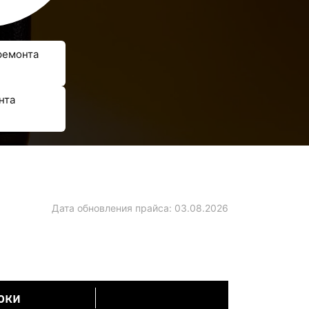
ремонта
нта
Дата обновления прайса:
03.08.2026
оки