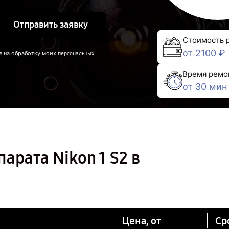
Отправить заявку
Стоимость 
от 2100 ₽
е на обработку моих
персональных
Время ремо
от 30 мин
арата Nikon 1 S2 в
Цена, от
Ср