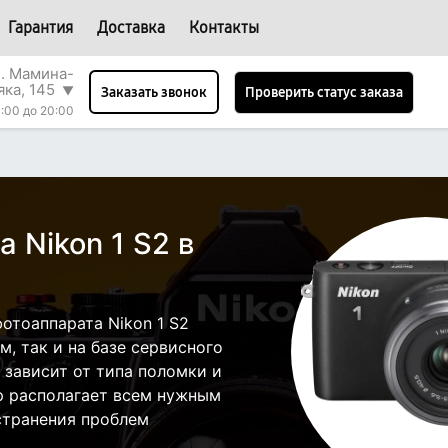
Гарантия
Доставка
Контакты
л. Мамина-
яка, 145
▼
Проверить статус заказа
Заказать звонок
:00 до 20:00
 Nikon 1 S2 в
отоаппарата Nikon 1 S2
, так и на базе сервисного
 зависит от типа поломки и
р располагает всем нужным
странения проблем