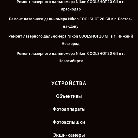
Ремонт лазерного дальномера Nikon COOLSHOT 20 GII в г.
Краснодар
Ремонт лазерного дальномера Nikon COOLSHOT 20 GII в г. Ростов-
на-Дону
Ремонт лазерного дальномера Nikon COOLSHOT 20 GII в г. Нижний
Новгород
Ремонт лазерного дальномера Nikon COOLSHOT 20 GII в г.
Новосибирск
Ремонт лазерного дальномера Nikon COOLSHOT 20 GII в г.
Челябинск
УСТРОЙСТВА
Ремонт лазерного дальномера Nikon COOLSHOT 20 GII в г. Казань
Объективы
Ремонт лазерного дальномера Nikon COOLSHOT 20 GII в г. Санкт-
Петербург
Фотоаппараты
Фотовспышки
Экшн-камеры