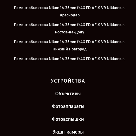
Ремонт объектива Nikon 16-35mm f/4G ED AF-S VR Nikkor в г.
Краснодар
Ремонт объектива Nikon 16-35mm f/4G ED AF-S VR Nikkor в г.
Ростов-на-Дону
Ремонт объектива Nikon 16-35mm f/4G ED AF-S VR Nikkor в г.
Нижний Новгород
Ремонт объектива Nikon 16-35mm f/4G ED AF-S VR Nikkor в г.
Новосибирск
Ремонт объектива Nikon 16-35mm f/4G ED AF-S VR Nikkor в г.
УСТРОЙСТВА
Челябинск
Ремонт объектива Nikon 16-35mm f/4G ED AF-S VR Nikkor в г.
Объективы
Казань
Фотоаппараты
Ремонт объектива Nikon 16-35mm f/4G ED AF-S VR Nikkor в г.
Санкт-Петербург
Фотовспышки
Экшн-камеры