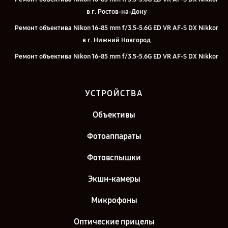
в г. Ростов-на-Дону
Ремонт объектива Nikon 16-85 mm f/3.5-5.6G ED VR AF-S DX Nikkor
в г. Нижний Новгород
Ремонт объектива Nikon 16-85 mm f/3.5-5.6G ED VR AF-S DX Nikkor
в г. Новосибирск
Ремонт объектива Nikon 16-85 mm f/3.5-5.6G ED VR AF-S DX Nikkor
УСТРОЙСТВА
в г. Челябинск
Ремонт объектива Nikon 16-85 mm f/3.5-5.6G ED VR AF-S DX Nikkor
Объективы
в г. Казань
Фотоаппараты
Ремонт объектива Nikon 16-85 mm f/3.5-5.6G ED VR AF-S DX Nikkor
в г. Санкт-Петербург
Фотовспышки
Экшн-камеры
Микрофоны
Оптические прицелы