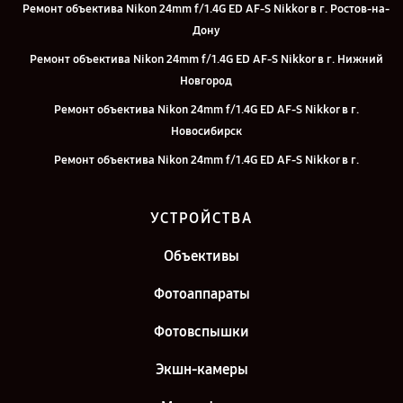
Ремонт объектива Nikon 24mm f/1.4G ED AF-S Nikkor в г. Ростов-на-
Дону
Ремонт объектива Nikon 24mm f/1.4G ED AF-S Nikkor в г. Нижний
Новгород
Ремонт объектива Nikon 24mm f/1.4G ED AF-S Nikkor в г.
Новосибирск
Ремонт объектива Nikon 24mm f/1.4G ED AF-S Nikkor в г.
Челябинск
Ремонт объектива Nikon 24mm f/1.4G ED AF-S Nikkor в г. Казань
УСТРОЙСТВА
Ремонт объектива Nikon 24mm f/1.4G ED AF-S Nikkor в г. Санкт-
Объективы
Петербург
Фотоаппараты
Фотовспышки
Экшн-камеры